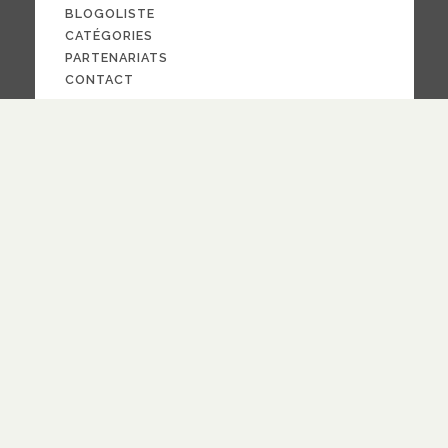
BLOGOLISTE
CATÉGORIES
PARTENARIATS
CONTACT
NOUS SUIVRE
CRÉDITS
PAR LA
FOI
© 2024
design
Pauline Bargy
RECEVOIR NOTRE NEWSLETTER
quotidienne
hebdomadaire
Fréquence
S'ABONNER