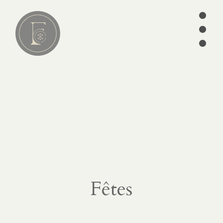
•
•
•
Lire
01
articles
séries
ebooks
écrits des
Pères
édition
Fêtes
CATÉGORIES