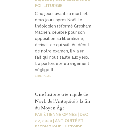
FOI
,
LITURGIE
Contact
Cinq jours avant sa mort, et
04
deux jours après Noël, le
théologien réformé Gresham
Machen, célèbre pour son
contacter
opposition au libéralisme,
écrivait ce qui suit. Au début
soutenir
de notre examen, il y a un
fait qui nous saute aux yeux.
Il a parfois été étrangement
négligé. Il...
LIRE PLUS
Une histoire très rapide de
Noël, de l’Antiquité à la fin
du Moyen Âge
PAR
ÉTIENNE OMNÈS
|
DÉC
22, 2020
|
ANTIQUITÉ ET
PATRISTIQUE
,
HISTOIRE