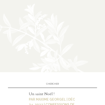
À
02
propos
présentation
partenariats
Médias
03
podcasts
Un saint Noël !
vidéos
PAR
MAXIME GEORGEL
|
DÉC
24, 2022
|
CONFESSIONS DE