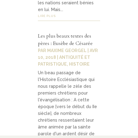
les nations seraient bénies
en lui. Mais...
LIRE PLUS
Les plus beaux textes des
pères : Eusèbe de Césarée
PAR
MAXIME GEORGEL
|
AVR
10, 2018
|
ANTIQUITÉ ET
PATRISTIQUE
,
HISTOIRE
Un beau passage de
l'Histoire Ecclésiastique qui
nous rappelle le zèle des
premiers chrétiens pour
l'évangélisation : A cette
époque [vers le début du IIe
siècle], de nombreux
chrétiens ressentaient leur
âme animée par la sainte
parole d'un ardent désir de