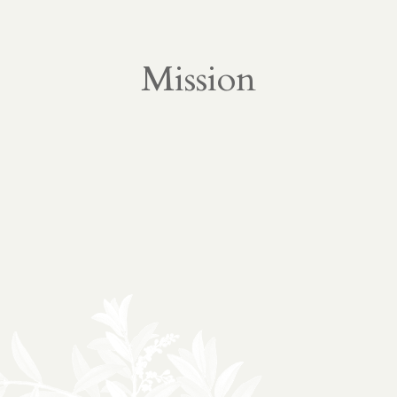
À propos
02
Mission
présentation
partenariats
Médias
03
podcasts
vidéos
04