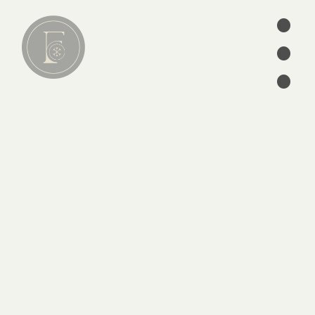
•
•
Lire
01
•
articles
séries
ebooks
écrits des Pères
édition
CATÉGORIES