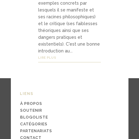
exemples concrets par
Médias
lesquels il se manifeste et
ses racines philosophiques)
et le critique (ses faiblesses
podca
théoriques ainsi que ses
dangers pratiques et
sts
existentiels). C'est une bonne
introduction au...
vidéo
LIRE PLUS
s
04
LIENS
Conta
À PROPOS
ct
SOUTENIR
BLOGOLISTE
CATÉGORIES
PARTENARIATS
conta
CONTACT