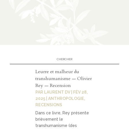
n
CATÉGORIES
À
02
propos
présen
Leurre et malheur du
tation
transhumanisme — Olivier
Rey — Recension
parten
PAR
LAURENT DV
|
FÉV 28,
ariats
2025
|
ANTHROPOLOGIE
,
RECENSIONS
Dans ce livre, Rey présente
brièvement le
03
transhumanisme (des