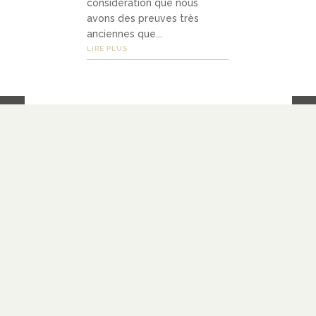
considération que nous
avons des preuves très
anciennes que...
LIRE PLUS
LIENS
À PROPOS
SOUTENIR
BLOGOLISTE
CATÉGORIES
PARTENARIATS
CONTACT
NOUS SUIVRE