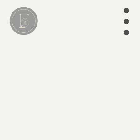
•
•
Lire
•
01
articles
séries
ebooks
écrits des Pères
édition
CATÉGORIES