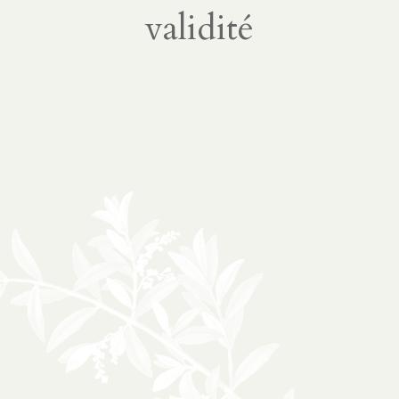
À propos
02
validité
présentation
partenariats
Médias
03
podcasts
vidéos
04