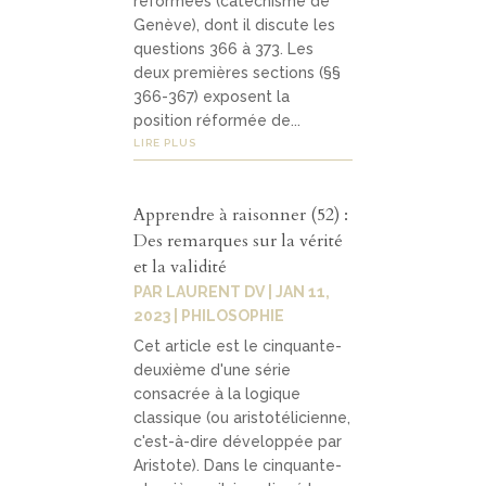
réformées (catéchisme de
Genève), dont il discute les
questions 366 à 373. Les
deux premières sections (§§
366-367) exposent la
position réformée de...
LIRE PLUS
Apprendre à raisonner (52) :
Des remarques sur la vérité
et la validité
PAR
LAURENT DV
|
JAN 11,
2023
|
PHILOSOPHIE
Cet article est le cinquante-
deuxième d'une série
consacrée à la logique
classique (ou aristotélicienne,
c'est-à-dire développée par
Aristote). Dans le cinquante-