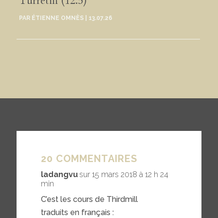
Turretin (12.5)
PAR
ÉTIENNE OMNÈS
|
13.07.26
20 COMMENTAIRES
ladangvu
sur 15 mars 2018 à 12 h 24
min
C’est les cours de Thirdmill
traduits en français :