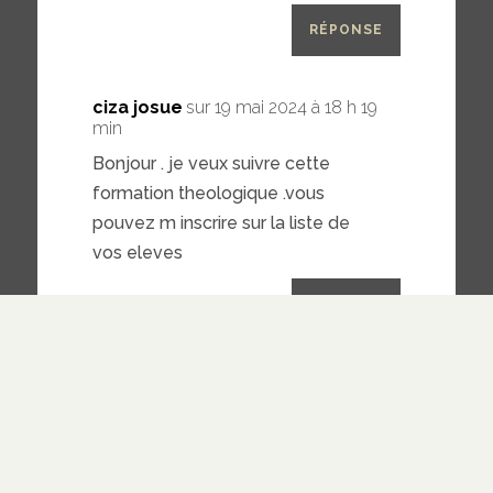
RÉPONSE
ciza josue
sur 19 mai 2024 à 18 h 19
min
Bonjour . je veux suivre cette
formation theologique .vous
pouvez m inscrire sur la liste de
vos eleves
RÉPONSE
ciza josue
sur 19 mai 2024 à 19 h 00
min
Bonjour.
inscris moi pour que je puisse