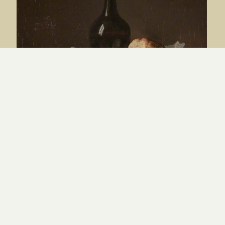
Jean 6 contre la transsubstantiation
PAR
MAXIME GEORGEL
|
5.08.26