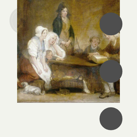
•
•
•