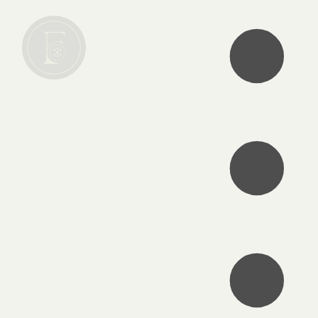
•
•
•