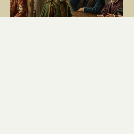
Est-il permis à un chrétien de plaider
en justice ? – Vermigli
PAR
JOSUÉ ISAAC
|
8.04.26