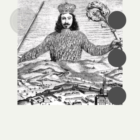
•
•
•