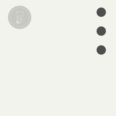
•
•
•