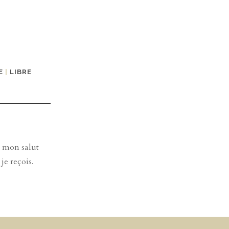
E
|
LIBRE
e mon salut
je reçois.