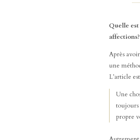
Quelle est 
affections?
Après avoir 
une méthode
L’article es
Une chos
toujours 
propre v
Autrement d