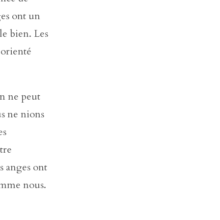
ges ont un
e bien. Les
 orienté
on ne peut
s ne nions
es
tre
es anges ont
comme nous.