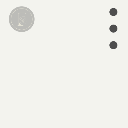
•
•
•