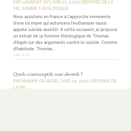
PAR
LAURENT DV
|
JUIN 27, 2023
|
DÉFENSE DE LA
VIE
,
SOMME THÉOLOGIQUE
Nous assistons en France à l'approche imminente
d'une loi impie qui autorisera l'euthanasie (aussi
appelé suicide assisté). À cette occasion, je propose
un extrait de la Somme théologique de Thomas
d'Aquin sur des arguments contre le suicide. Comme
d'habitude, Thomas...
LIRE PLUS
Quels contraceptifs sont abortifs ?
PAR
MAXIME GEORGEL
|
AVR 29, 2023
|
DÉFENSE DE
LA VIE
Une certaine confusion règne sur la nature abortive
des contraceptifs. En effet, la plupart des
professionnels de santé n'étant pas
particulièrement soucieux de l'éthique relative à
l'avortement (comme le sont les chrétiens, par
exemple), rares sont ceux qui vont...