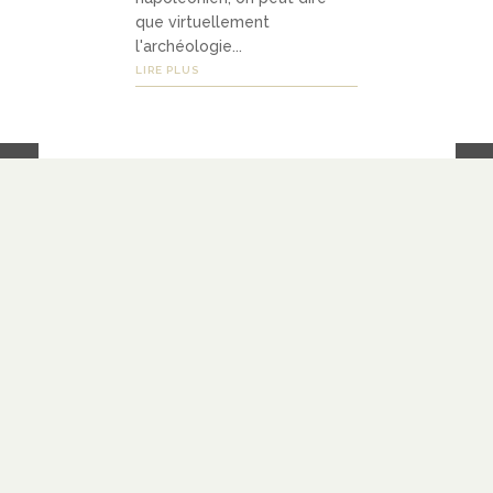
que virtuellement
l'archéologie...
LIRE PLUS
LIENS
À PROPOS
SOUTENIR
BLOGOLISTE
CATÉGORIES
PARTENARIATS
CONTACT
NOUS SUIVRE
CRÉDITS