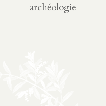
À propos
02
archéologie
présentation
partenariats
Médias
03
podcasts
vidéos
04