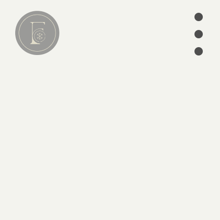
•
•
Lire
•
01
articles
séries
ebooks
écrits des Pères
édition
CATÉGORIES