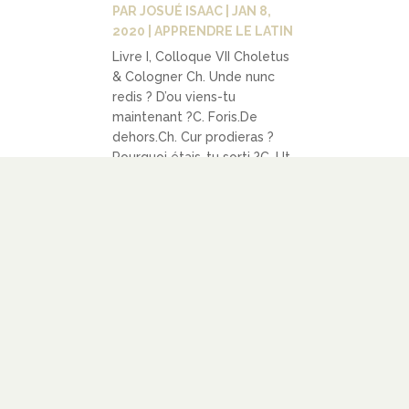
PAR
JOSUÉ ISAAC
|
JAN 8,
2020
|
APPRENDRE LE LATIN
Livre I, Colloque VII Choletus
& Cologner Ch. Unde nunc
redis ? D’ou viens-tu
maintenant ?C. Foris.De
dehors.Ch. Cur prodieras ?
Pourquoi étais-tu sorti ?C. Ut
irem domum.Pour aller au
logis.Ch. Quid eo ?Que faire-
là ?C. Petitum libros
meos.Quérir mes livres.Ch....
LIRE PLUS
LIENS
À PROPOS