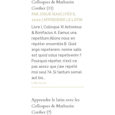
Colloques de Mathurin
Cordier (11)
PAR
JOSUÉ ISAAC
|
FÉV 6,
2020
|
APPRENDRE LE LATIN
Livre I, Colloque XI Antoninus
& Bonifacius A. Eamus una
repetitum.Allons nous en
répéter ensemble.B. Quid
ergo repeterem, nonne satis
est quod solus repetiverim ?
Pourquoi répéter, n'est-ce
pas assez que j'aie répété
moi seul ?A. Si tantum semel
aut bis...
LIRE PLUS
Apprendre le latin avec les
Colloques de Mathurin
Cordier (7)