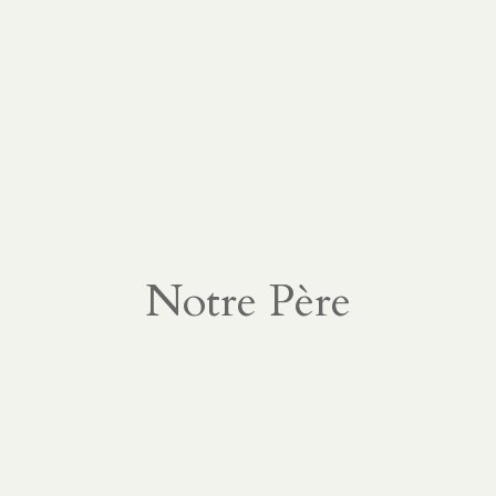
s
on
s
Notre Père