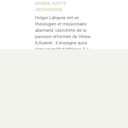
MONDE
,
HAUTE
ORTHODOXIE
Holger Lahayne est un
théologien et missionnaire
allemand, catéchète de la
paroisse réformée de Vilnius
(Lituanie) ; il enseigne aussi
dans un institut biblique. Il a
publié cet article en
allemand pour son blog
personnel en juin 2020. Les
événements de Sandomir,...
LIRE PLUS
LIENS
À PROPOS