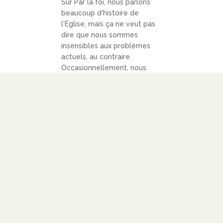
Sur Par la foi, nous parlons
beaucoup d'histoire de
l'Église, mais ça ne veut pas
dire que nous sommes
insensibles aux problèmes
actuels, au contraire.
Occasionnellement, nous
prenons part à la discussion
en publiant par exemple cet
article sur les réseaux
sociaux,...
LIRE PLUS
LIENS
À PROPOS
SOUTENIR
BLOGOLISTE