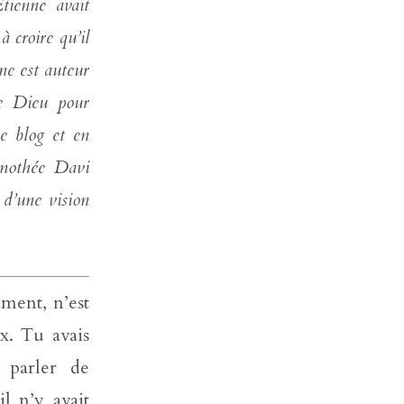
tienne avait
à croire qu’il
ne est auteur
e Dieu pour
e blog et en
imothée Davi
 d’une vision
ament, n’est
x. Tu avais
 parler de
l n’y avait