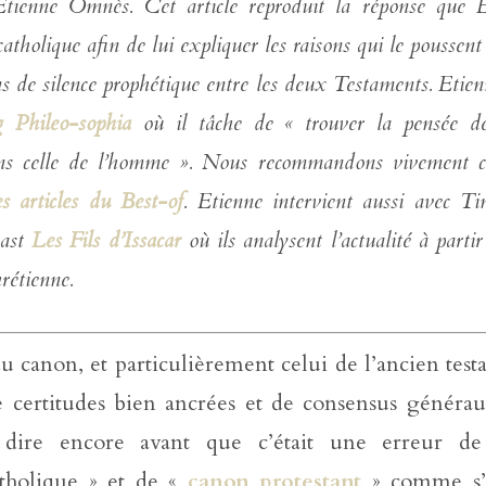
Etienne Omnès. Cet article reproduit la réponse que E
tholique afin de lui expliquer les raisons qui le poussent 
s de silence prophétique entre les deux Testaments. Etien
g Phileo-sophia
où il tâche de « trouver la pensée d
ns celle de l’homme ». Nous recommandons vivement c
es articles du Best-of
. Etienne intervient aussi avec T
cast
Les Fils d’Issacar
où ils analysent l’actualité à partir
rétienne.
du canon, et particulièrement celui de l’ancien test
de certitudes bien ancrées et de consensus générau
 dire encore avant que c’était une erreur de
tholique » et de «
canon protestant
» comme s’i