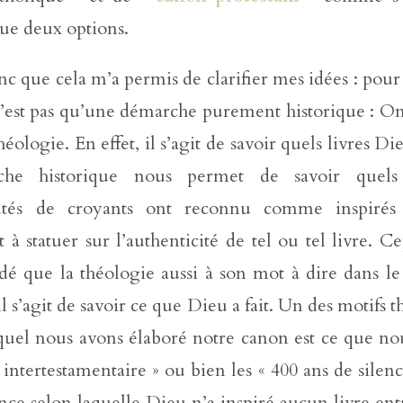
que deux options.
onc que cela m’a permis de clarifier mes idées : pour
est pas qu’une démarche purement historique : On y
héologie. En effet, il s’agit de savoir quels livres Di
he historique nous permet de savoir quels 
és de croyants ont reconnu comme inspirés
à statuer sur l’authenticité de tel ou tel livre. C
dé que la théologie aussi à son mot à dire dans le
 il s’agit de savoir ce que Dieu a fait. Un des motifs 
uquel nous avons élaboré notre canon est ce que no
 intertestamentaire » ou bien les « 400 ans de silence
nce selon laquelle Dieu n’a inspiré aucun livre en