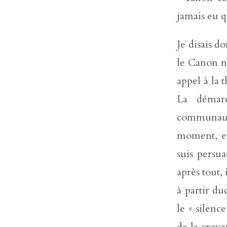
jamais eu 
Je disais d
le Canon n’
appel à la t
La démarc
communaut
moment, et 
suis persua
après tout,
à partir d
le « silence
de la croya