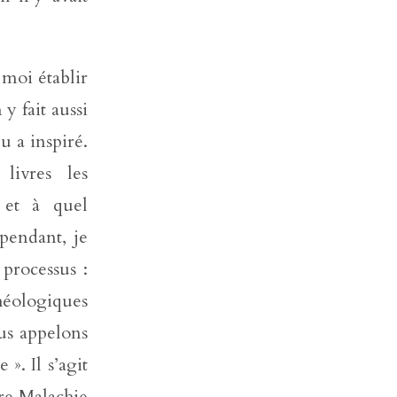
 moi établir
 fait aussi
eu a inspiré.
livres les
 et à quel
ependant, je
 processus :
théologiques
us appelons
 ». Il s’agit
tre Malachie