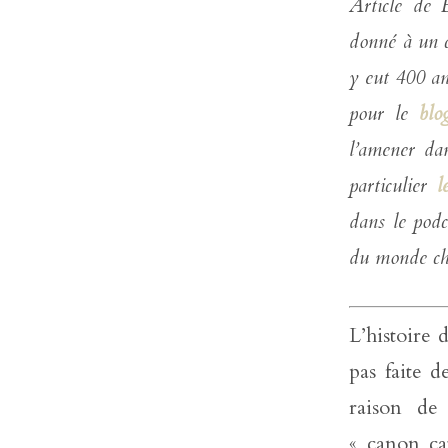
Article de 
donné à un ca
y eut 400 an
pour le
blo
l’amener da
particulier
l
dans le pod
du monde ch
L’histoire 
pas faite 
raison de
« canon ca