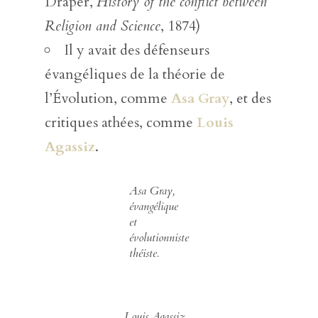
Draper,
History of the conflict between
Religion and Science
, 1874)
Il y avait des défenseurs
évangéliques de la théorie de
l’Évolution, comme
Asa Gray
, et des
critiques athées, comme
Louis
Agassiz
.
Asa Gray,
évangélique
et
évolutionniste
théiste.
Louis Agassiz,