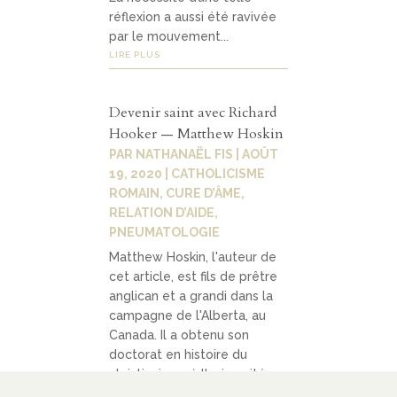
réflexion a aussi été ravivée
par le mouvement...
LIRE PLUS
Devenir saint avec Richard
Hooker — Matthew Hoskin
PAR
NATHANAËL FIS
|
AOÛT
19, 2020
|
CATHOLICISME
ROMAIN
,
CURE D’ÂME,
RELATION D’AIDE
,
PNEUMATOLOGIE
Matthew Hoskin, l'auteur de
cet article, est fils de prêtre
anglican et a grandi dans la
campagne de l'Alberta, au
Canada. Il a obtenu son
doctorat en histoire du
christianisme à l'université
d'Édimbourg en 2015, et il