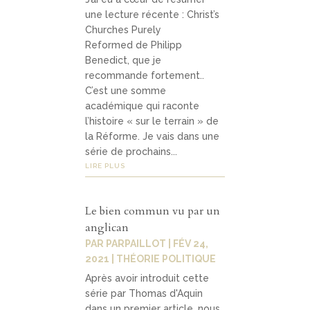
une lecture récente : Christ’s
Churches Purely
Reformed de Philipp
Benedict, que je
recommande fortement..
C’est une somme
académique qui raconte
l’histoire « sur le terrain » de
la Réforme. Je vais dans une
série de prochains...
LIRE PLUS
Le bien commun vu par un
anglican
PAR
PARPAILLOT
|
FÉV 24,
2021
|
THÉORIE POLITIQUE
Après avoir introduit cette
série par Thomas d'Aquin
dans un premier article, nous