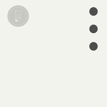
•
•
•