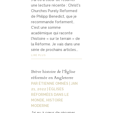
une lecture récente : Christ's
Churches Purely Reformed
de Philipp Benedict, que je
recommande fortement..
C'est une somme
académique qui raconte
l'histoire « sur le terrain » de
la Réforme. Je vais dans une
série de prochains articles...
LIRE PLUS
Brève histoire de l’Église
réformée en Angleterre
PAR
ÉTIENNE OMNÈS
|
JAN
21, 2022
|
ÉGLISES
RÉFORMÉES DANS LE
MONDE
,
HISTOIRE
MODERNE
J’ai eu à cœur de résumer