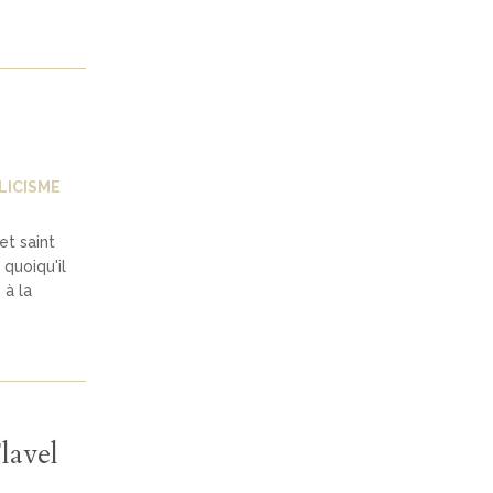
LICISME
et saint
quoiqu'il
 à la
lavel