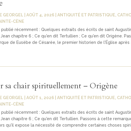
e
E GEORGEL
|
AOÛT 4, 2026
|
ANTIQUITÉ ET PATRISTIQUE
,
CATHO
AINTE-CÈNE
publié récemment : Quelques extraits des écrits de saint Augustin
Jean chapitre 6 ; Ce qu'en dit Tertullien ; Ce qu'en dit Origène. Pa
que de Eusèbe de Césarée, le premier historien de l'Église après 
 sa chair spirituellement – Origène
E GEORGEL
|
AOÛT 1, 2026
|
ANTIQUITÉ ET PATRISTIQUE
,
CATHO
AINTE-CÈNE
publié récemment : Quelques extraits des écrits de saint Augustin
Jean chapitre 6 ; Ce qu'en dit Tertullien. Passons à cette remarq
ors qu'il expose la nécessité de comprendre certaines choses spir