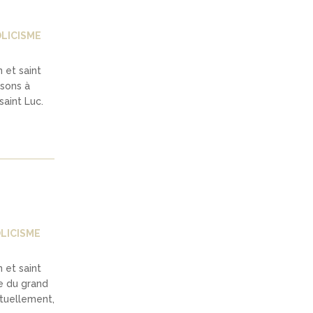
LICISME
 et saint
ssons à
saint Luc.
LICISME
 et saint
ue du grand
ituellement,