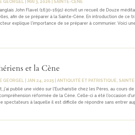
E GEORGEL
|
MAI 3, 2026
|
SAINTE-CÈNE
anglais John Flavel (1630-1691) écrivit un recueil de Douze médita
les, afin de se préparer à la Sainte-Cène. En introduction de ce tr
ecteur explique l'importance de se préparer à communier. Voici un
hériens et la Cène
E GEORGEL
|
JAN 24, 2025
|
ANTIQUITÉ ET PATRISTIQUE
,
SAINTE
j'ai publié une vidéo sur l'Eucharistie chez les Pères, au cours de
 compréhension réformée de la Cène. Celle-ci a été l'occasion d'u
e spectateurs à laquelle il est difficile de répondre sans entrer aup