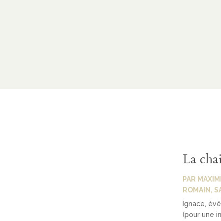
La cha
PAR
MAXIM
ROMAIN
,
S
Ignace, évê
(pour une i