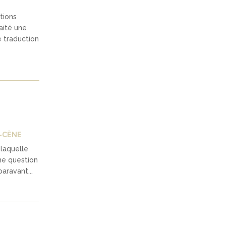
tions
aité une
e traduction
-CÈNE
 laquelle
ne question
aravant...