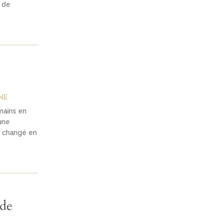
 de
NE
mains en
une
st changé en
 de