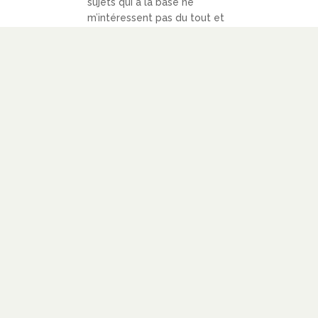
sujets qui à la base ne
m’intéressent pas du tout et
que je considère me faire
perdre la plus grande partie
de...
LIRE PLUS
LIENS
À PROPOS
SOUTENIR
BLOGOLISTE
CATÉGORIES
PARTENARIATS
CONTACT
NOUS SUIVRE