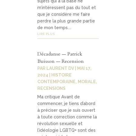
sujets qui à la base ne
m’intéressent pas du tout et
que je considère me faire
perdre la plus grande partie
de mon temps....
LIRE PLUS
Décadanse — Patrick
Buisson — Recension
PAR
LAURENT DV
|
MAI 17,
2024
|
HISTOIRE
CONTEMPORAINE
,
MORALE
,
RECENSIONS
Ma critique Avant de
commencer, je tiens d’abord
à préciser que je suis ouvert
à toute correction comme la
révolution sexuelle et
l’idéologie LGBTQ+ sont des