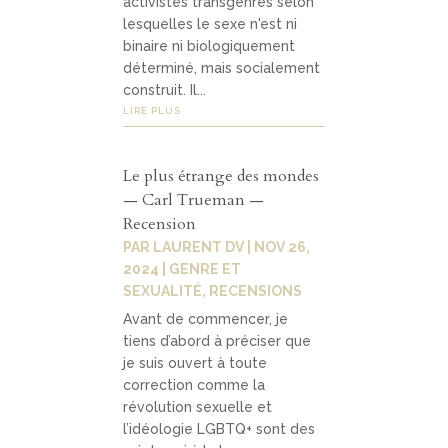
activistes transgenres selon
lesquelles le sexe n'est ni
binaire ni biologiquement
déterminé, mais socialement
construit. Il...
LIRE PLUS
Le plus étrange des mondes
— Carl Trueman —
Recension
PAR
LAURENT DV
|
NOV 26,
2024
|
GENRE ET
SEXUALITÉ
,
RECENSIONS
Avant de commencer, je
tiens d’abord à préciser que
je suis ouvert à toute
correction comme la
révolution sexuelle et
l’idéologie LGBTQ+ sont des