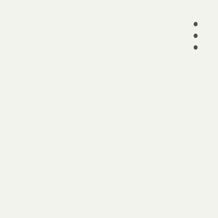
•
•
•