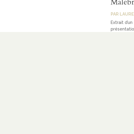
Malebr
PAR
LAURE
Extrait d’un
présentatio
LIRE PLUS