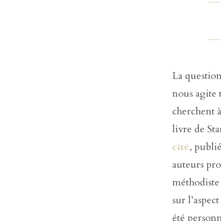
La questio
nous agite 
cherchent à
livre de S
cité
, publi
auteurs pro
méthodiste
sur l’aspec
été person