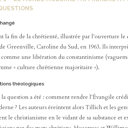
QUESTIONS
changé
nt la fin de la chrétienté, illustrée par l’ouverture 
e Greenville, Caroline du Sud, en 1963. Ils interpr
comme une libération du constantinisme (vaguem
me « culture chrétienne majoritaire »).
tions théologiques
a question a été : comment rendre l’Évangile crédi
ne ? Les auteurs éreintent alors Tillich et les gen
ent le christianisme en le vidant de sa substance et 
ligions par des mots chrétiens. Hauerwas et Willimo