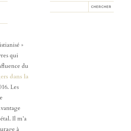
c
o
n
t
a
tianisé »
c
t
vres qui
e
r
nfluence du
s
ers dans la
o
u
016. Les
t
e
me
n
i
avantage
r
étal. Il m’a
ourage à