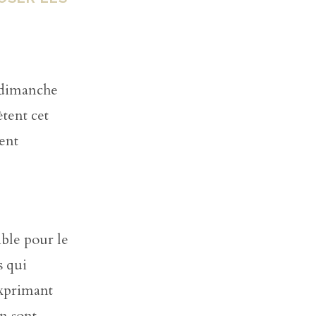
le dimanche
ètent cet
ent
ble pour le
s qui
exprimant
n sont