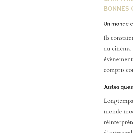
BONNES 
Un monde 
Ils constate
du cinéma d
évènement 
compris com
Justes ques
Longtemps l
monde moder
réinterprèt
d’autres re