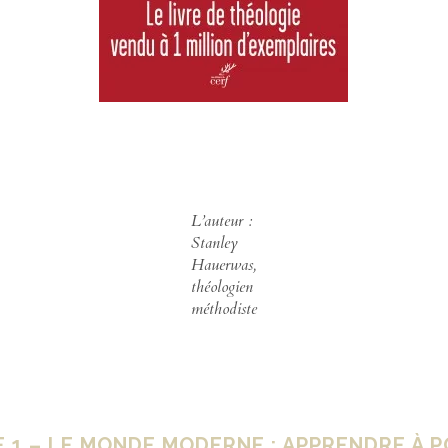
L’auteur :
Stanley
Hauerwas,
théologien
méthodiste
 1 – LE MONDE MODERNE : APPRENDRE À P