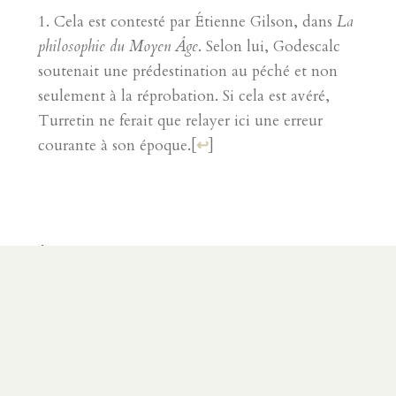
Cela est contesté par Étienne Gilson, dans
La
philosophie du Moyen Âge
. Selon lui, Godescalc
soutenait une prédestination au péché et non
seulement à la réprobation. Si cela est avéré,
Turretin ne ferait que relayer ici une erreur
courante à son époque.
[
↩
]
ÉLECTION
|
FRANÇOIS TURRETIN
|
GODESCALC
D'ORBAIS
|
GOTTSCHALK D'ORBAIS
|
INSTITUTION DE THÉOLOGIE ÉLENCTIQUE
|
PRÉDESTINATION