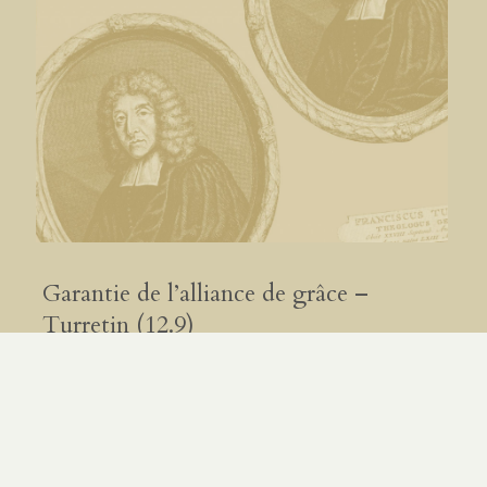
Garantie de l’alliance de grâce –
Turretin (12.9)
PAR
ÉTIENNE OMNÈS
|
3.08.26