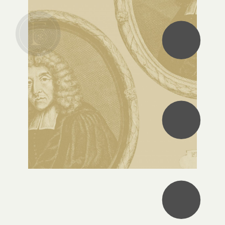
•
•
•