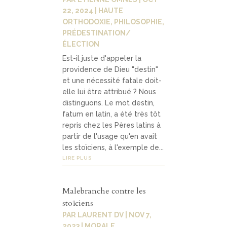
22, 2024
|
HAUTE
ORTHODOXIE
,
PHILOSOPHIE
,
PRÉDESTINATION/
Contact
04
ÉLECTION
Est-il juste d'appeler la
providence de Dieu "destin"
contacter
et une nécessité fatale doit-
elle lui être attribué ? Nous
soutenir
distinguons. Le mot destin,
fatum en latin, a été très tôt
repris chez les Pères latins à
partir de l'usage qu'en avait
les stoïciens, à l'exemple de...
LIRE PLUS
Malebranche contre les
stoïciens
PAR
LAURENT DV
|
NOV 7,
2023
|
MORALE