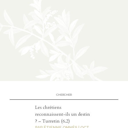
À
02
propos
présentatio
n
partenariats
Médias
03
Les chrétiens
podcasts
reconnaissent-ils un destin
? – Turretin (6.2)
vidéos
PAR
ÉTIENNE OMNÈS
|
OCT