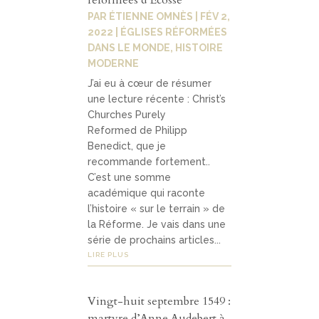
PAR
ÉTIENNE OMNÈS
|
FÉV 2,
2022
|
ÉGLISES RÉFORMÉES
DANS LE MONDE
,
HISTOIRE
MODERNE
J’ai eu à cœur de résumer
une lecture récente : Christ’s
Churches Purely
Reformed de Philipp
Benedict, que je
recommande fortement..
C’est une somme
académique qui raconte
l’histoire « sur le terrain » de
la Réforme. Je vais dans une
série de prochains articles...
LIRE PLUS
Vingt-huit septembre 1549 :
martyre d’Anne Audebert à