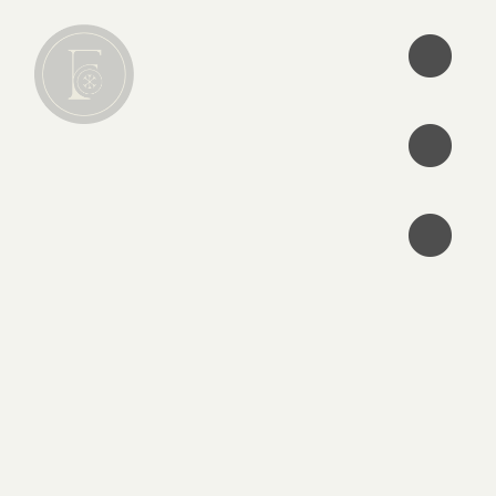
•
•
•