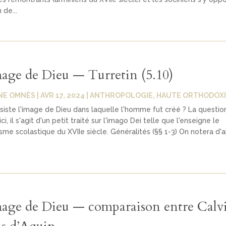
 de...
mage de Dieu — Turretin (5.10)
NE OMNÈS
|
AVR 17, 2024
|
ANTHROPOLOGIE
,
HAUTE ORTHODOXI
siste l'image de Dieu dans laquelle l'homme fut créé ? La question
i, il s'agit d'un petit traité sur l'imago Dei telle que l'enseigne le
sme scolastique du XVIIe siècle. Généralités (§§ 1-3) On notera d'a
mage de Dieu — comparaison entre Calvi