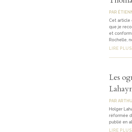
Thoma
PAR
ÉTIEN
Cet article
que je rec
et conforme
Rochelle, no
LIRE PLUS
Les og
Lahay
PAR
ARTHU
Holger Laha
réformée de 
publié en a
LIRE PLUS