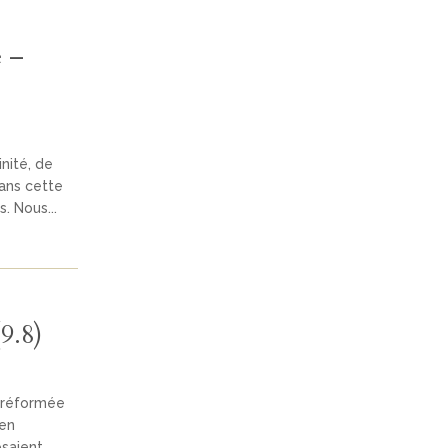
e –
inité, de
Dans cette
. Nous...
9.8)
n réformée
 en
saient.