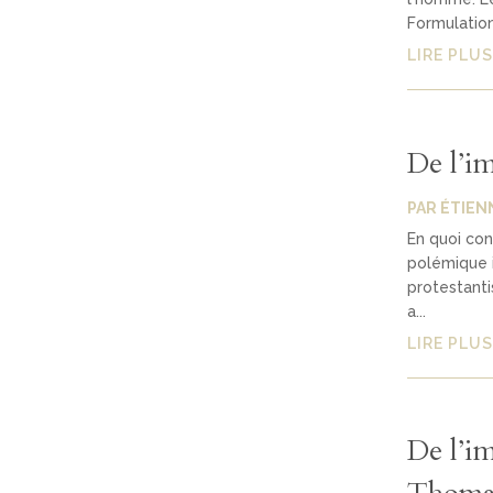
Formulation
LIRE PLUS
De l’i
PAR
ÉTIEN
En quoi con
polémique ic
protestanti
a...
LIRE PLUS
De l’i