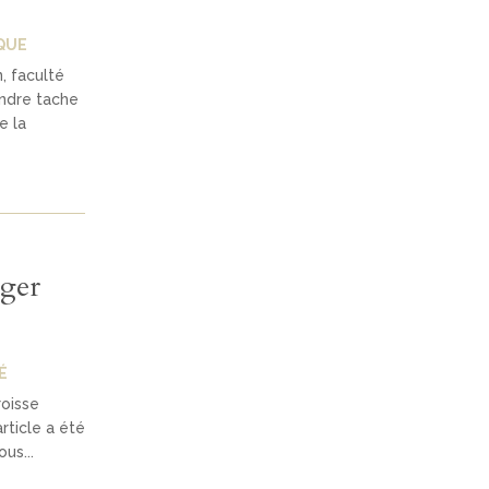
QUE
, faculté
ndre tache
e la
lger
É
roisse
article a été
us...