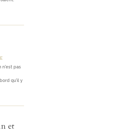
E
 n'est pas
bord qu'il y
n et