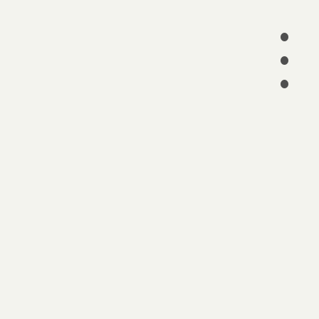
•
•
•