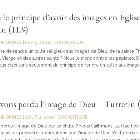
 le principe d’avoir des images en Eglis
n (11.9)
NE OMNÈS
|
FÉV 9, 2026
|
DOGMATIQUE
ime de rendre un culte religieux aux images de Dieu, de la sainte Tr
la Vierge et des autres saints ? Nous le nions contre les papistes. 
ous discutons seulement du principe de rendre un culte aux images
vons perdu l’image de Dieu – Turretin (
NE OMNÈS
|
AOÛT 4, 2025
|
DOGMATIQUE
 perdu l'image de Dieu par sa chute ? Nous l'affirmons. La traditio
puis les premières générations que l'image de Dieu s'est perdue
s remontrants (arminiens du XVIIe siècle) et les sociniens s'y oppo