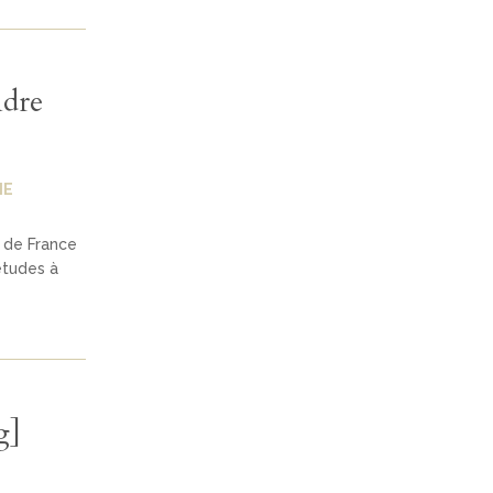
ndre
IE
 de France
études à
g]