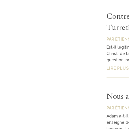
Contre
Turreti
PAR
ÉTIEN
Est-il légit
Christ, de 
question, n
LIRE PLUS
Nous a
PAR
ÉTIEN
Adam a-t-il
enseigne de
l'homme. Le