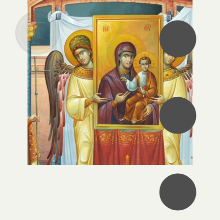
•
•
•