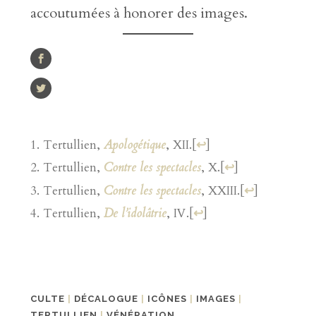
accoutumées à honorer des images.
Tertullien,
Apologétique
, XII.
[
↩
]
Tertullien,
Contre les spectacles
, X.
[
↩
]
Tertullien,
Contre les spectacles
, XXIII.
[
↩
]
Tertullien,
De l’idolâtrie
, IV.
[
↩
]
CULTE
|
DÉCALOGUE
|
ICÔNES
|
IMAGES
|
TERTULLIEN
|
VÉNÉRATION