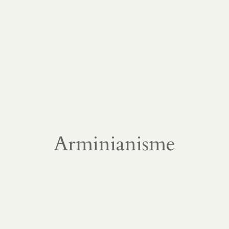
s
n
Arminianisme