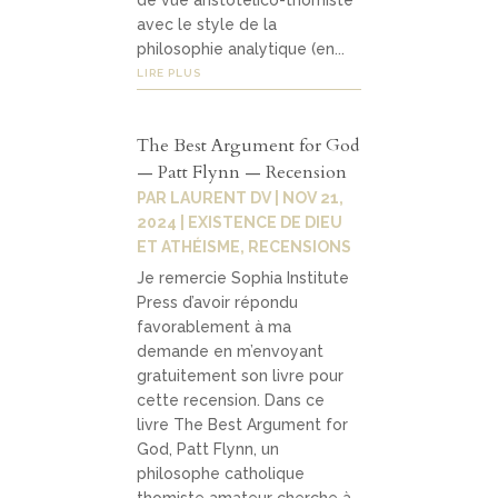
de vue aristotélico-thomiste
avec le style de la
philosophie analytique (en...
LIRE PLUS
The Best Argument for God
— Patt Flynn — Recension
PAR
LAURENT DV
|
NOV 21,
2024
|
EXISTENCE DE DIEU
ET ATHÉISME
,
RECENSIONS
Je remercie Sophia Institute
Press d’avoir répondu
favorablement à ma
demande en m’envoyant
gratuitement son livre pour
cette recension. Dans ce
livre The Best Argument for
God, Patt Flynn, un
philosophe catholique
thomiste amateur cherche à