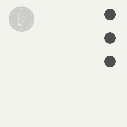
•
•
•