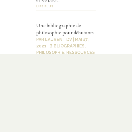
livres pour...
LIRE PLUS
Une bibliographie de
philosophie pour débutants
PAR
LAURENT DV
|
MAI 17,
2021
|
BIBLIOGRAPHIES
,
PHILOSOPHIE
,
RESSOURCES
C’est une joie pour moi de
proposer une bibliographie
pour tous ceux qui veulent se
mettre à étudier la
philosophie, mais qui ne
savent pas du tout par où
commencer ! Le but de cette
bibliographie est de vous
donner ce que moi et les
autres collaborateurs du
blog...
LIRE PLUS