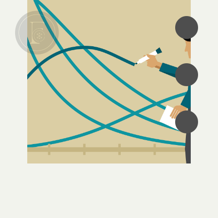
•
•
•