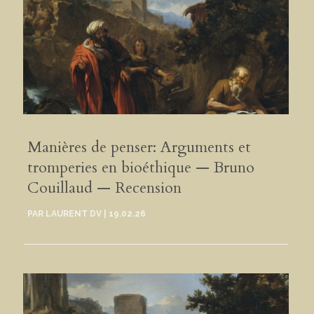
Manières de penser: Arguments et
tromperies en bioéthique — Bruno
Couillaud — Recension
PAR
LAURENT DV
|
19.02.26