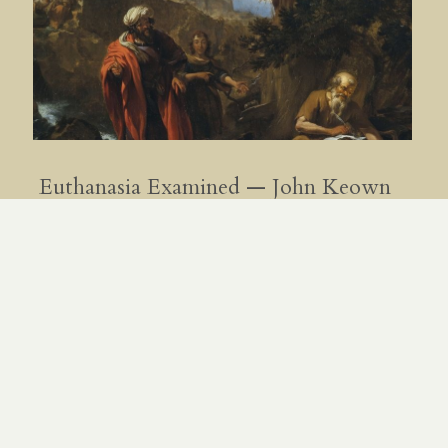
Euthanasia Examined — John Keown
— Recension
PAR
LAURENT DV
|
11.02.26