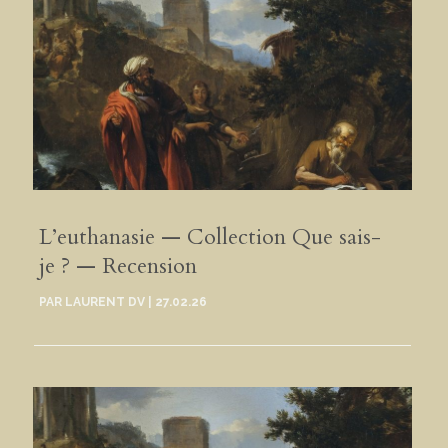
L’euthanasie — Collection Que sais-
je ? — Recension
PAR
LAURENT DV
|
27.02.26