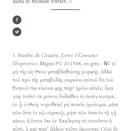
dans le monde entier. »
Eusèbe de Césarée,
Lettre à Constance
l’Impératrice
, Migne PG 20:1548, en grec : Ἀλλ’ εἰ
µὴ τῆς εἰς Θεὸν µεταβληθείσης µορφῆς, ἀλλὰ
τοῦ πρὸ τῆς µεταβολῆς σαρκίου αὐτοῦ δὴ τοῦ
θνητοῦ τὴν εἰκόνα φῂς παρ’ ἡµῶν αἰτεῖν, ἆρα
γὰρ τοῦτό σε µόνον διέλαθεν τὸ ἀνάγνωσµα,
ἐν ᾧ ὁ Θεὸς νοµοθετεῖ µὴ ποιεῖν ὁµοίωµα, µήτε
τῶν ὅσα ἐν τῷ οὐρανῷ, µήτε τῶν ὅσα ἐν τῇ γῇ
κάτω; ἢ ἔστιν ὅτε ἐν Ἐκκλησίᾳ τὸ τοιοῦτον ἢ
αὐτὴ, ἢ καὶ παρ’ ἄλλου τοῦτο ἤκουσας; Οὐχὶ δὲ