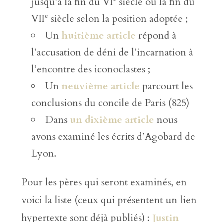
jusqu’à la fin du VI
siècle ou la fin du
e
VII
siècle selon la position adoptée ;
Un
huitième article
répond à
l’accusation de déni de l’incarnation à
l’encontre des iconoclastes ;
Un
neuvième article
parcourt les
conclusions du concile de Paris (825)
Dans
un dixième article
nous
avons examiné les écrits d’Agobard de
Lyon.
Pour les pères qui seront examinés, en
voici la liste (ceux qui présentent un lien
hypertexte sont déjà publiés) :
Justin