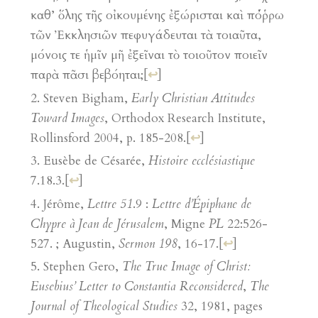
καθ’ ὅλης τῆς οἰκουµένης ἐξώρισται καὶ πόῤῥω
τῶν Ἐκκλησιῶν πεφυγάδευται τὰ τοιαῦτα,
µόνοις τε ἡµῖν µῆ ἐξεῖναι τὸ τοιοῦτον ποιεῖν
παρὰ πᾶσι βεβόηται;
[
↩
]
Steven Bigham,
Early Christian Attitudes
Toward Images
, Orthodox Research Institute,
Rollinsford 2004, p. 185-208.
[
↩
]
Eusèbe de Césarée,
Histoire ecclésiastique
7.18.3.
[
↩
]
Jérôme,
Lettre 51
.9 :
Lettre d’Épiphane de
Chypre à Jean de Jérusalem
, Migne
PL
22:526-
527. ; Augustin,
Sermon 198
, 16-17.
[
↩
]
Stephen Gero,
The True Image of Christ:
Eusebius’ Letter to Constantia Reconsidered
,
The
Journal of Theological Studies
32, 1981, pages