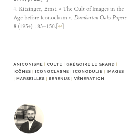
Kitzinger, Ernst. « The Cult of Images in the
Age before Iconoclasm »,
Dumbarton Oaks Papers
8 (1954) : 83–150.
[
↩
]
ANICONISME
|
CULTE
|
GRÉGOIRE LE GRAND
|
ICÔNES
|
ICONOCLASME
|
ICONODULIE
|
IMAGES
|
MARSEILLES
|
SERENUS
|
VÉNÉRATION