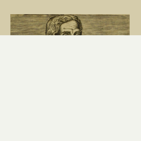
Manger la chair du Seigneur –
Clément d’Alexandrie
PAR
MAXIME GEORGEL
|
7.08.26