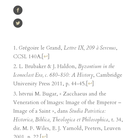
Grégoire le Grand,
Lettre IX, 209 à Serenus
,
CCSL 140A.
[
↩
]
L. Brubaker & J. Haldon,
Byzantium in the
Iconoclast Era, c. 680-850: A History
, Cambridge
University Press 2011, p. 44-45.
[
↩
]
lstvrui M. Bugar, « Zacchaeus and the
Veneration of Images: Image of the Emperor –
Image of a Saint », dans
Studia Patristica:
Historica, Biblica, Theologica et Philosophica
, t. 34,
dir. M. F. Wiles, E. J. Yarnold, Peeters, Leuven
2001, p. 22.
[
↩
]