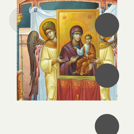
•
•
•