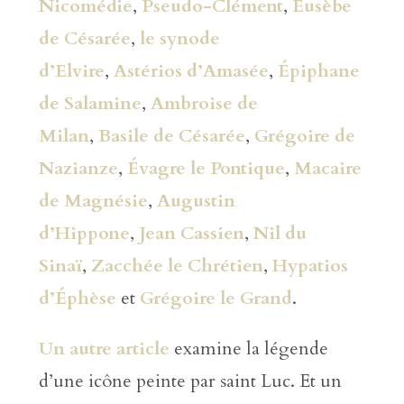
Nicomédie
,
Pseudo-Clément
,
Eusèbe
de Césarée
,
le synode
d’Elvire
,
Astérios d’Amasée
,
Épiphane
de Salamine
,
Ambroise de
Milan
,
Basile de Césarée
,
Grégoire de
Nazianze
,
Évagre le Pontique
,
Macaire
de Magnésie
,
Augustin
d’Hippone
,
Jean Cassien
,
Nil du
Sinaï
,
Zacchée le Chrétien
,
Hypatios
d’Éphèse
et
Grégoire le Grand
.
Un autre article
examine la légende
d’une icône peinte par saint Luc. Et un