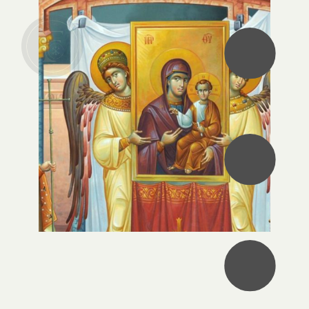
•
•
•