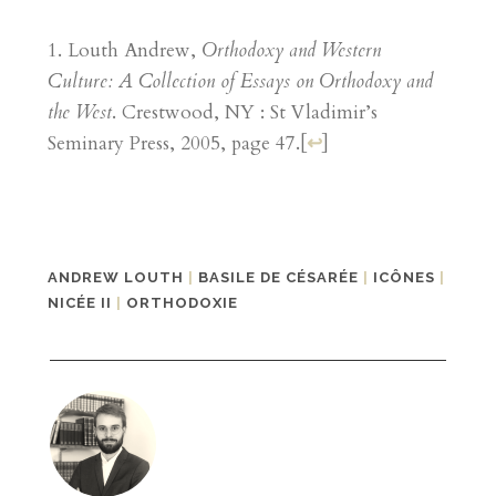
Louth Andrew,
Orthodoxy and Western
Culture: A Collection of Essays on Orthodoxy and
the West
. Crestwood, NY : St Vladimir’s
Seminary Press, 2005, page 47.
[
↩
]
ANDREW LOUTH
|
BASILE DE CÉSARÉE
|
ICÔNES
|
NICÉE II
|
ORTHODOXIE