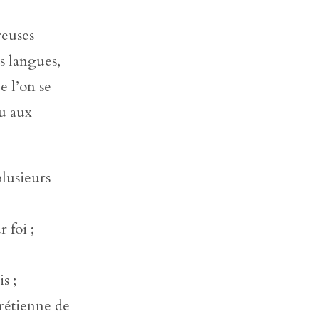
reuses
es langues,
e l’on se
ou aux
plusieurs
 foi ;
s ;
hrétienne de