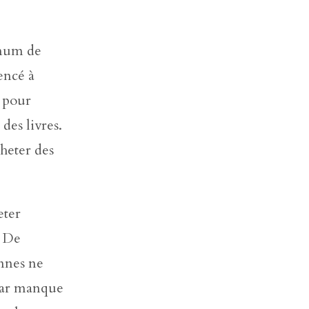
imum de
encé à
s pour
des livres.
cheter des
eter
. De
nnes ne
 par manque