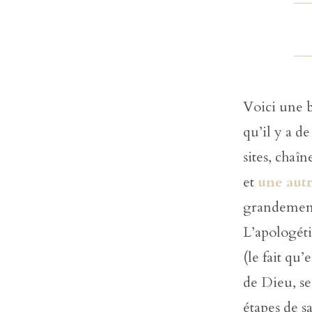
Voici une b
qu’il y a de
sites, chaî
et
une aut
grandement 
L’apologéti
(le fait qu’
de Dieu, ses
étapes de sa