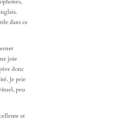
cophones,
nglais.
tile dans ce
ternet
ne joie
spère donc
ité. Je prie
ituel, peu
cellente et