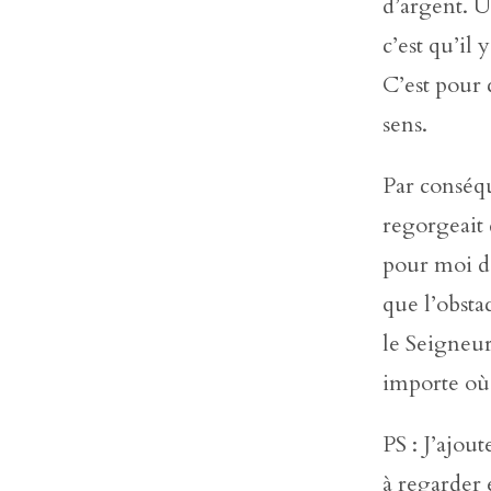
d’argent. 
c’est qu’il
C’est pour 
sens.
Par conséqu
regorgeait 
pour moi de
que l’obstac
le Seigneur
importe où 
PS : J’ajou
à regarder e